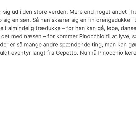
r sig ud i den store verden. Mere end noget andet i h
sig en søn. Så han skærer sig en fin drengedukke i 
elt almindelig trædukke – for han kan gå, løbe, dans
ge det med næsen – for kommer Pinocchio til at lyve, s
n der er så mange andre spændende ting, man kan gø
efuldt eventyr langt fra Gepetto. Nu må Pinocchio lære