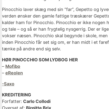
Pinocchio laver skæg med sin ”far”, Gepetto og lyve
verden ønsker den gamle fattige træskærer Gepetto 
kalder ham for Pinocchio. Pinocchio er ikke nogen h
og tale – og så er han frygtelig nysgerrig. Der er li
vokser næsen. Pinocchio skal begynde i skole, me
inden Pinocchio får set sig om, er han midt i et far
tænke på andre end sig selv.
HØR PINOCCHIO SOM LYDBOG
HER
–
Mofibo
–
eReolen
-Saxo
KREDITERING
Forfatter:
Carlo Collodi
Oversat af:
Birgitte Brix