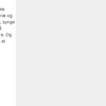
ele
træ og
e, synge
å
re. Og
 at