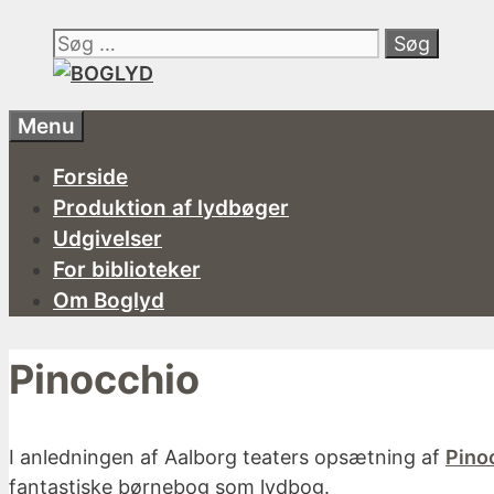
Hop
Søg
til
efter:
indhold
Menu
Forside
Produktion af lydbøger
Udgivelser
For biblioteker
Om Boglyd
Pinocchio
I anledningen af Aalborg teaters opsætning af
Pino
fantastiske børnebog som lydbog.