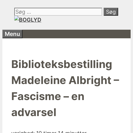
Hop
Søg
til
efter:
indhold
Menu
Biblioteksbestilling
Madeleine Albright –
Fascisme – en
advarsel