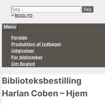
Hop
Søg
til
efter:
indhold
Menu
Forside
Produktion af lydbøger
Udgivelser
For biblioteker
Om Boglyd
Biblioteksbestilling
Harlan Coben – Hjem