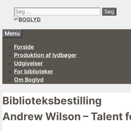
Hop
Søg
til
efter:
indhold
Menu
Forside
Produktion af lydbøger
Udgivelser
For biblioteker
Om Boglyd
Biblioteksbestilling
Andrew Wilson – Talent 