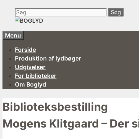
Hop
Søg
til
efter:
indhold
Menu
Forside
Produktion af lydbøger
Udgivelser
For biblioteker
Om Boglyd
Biblioteksbestilling
Mogens Klitgaard – Der s