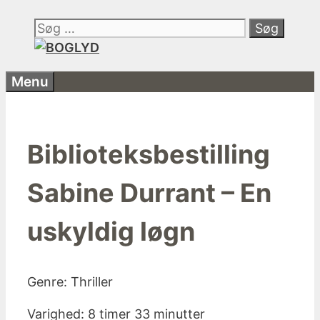
Hop
Søg
til
efter:
indhold
Menu
Biblioteksbestilling
Sabine Durrant – En
uskyldig løgn
Genre: Thriller
Varighed: 8 timer 33 minutter