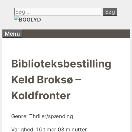
Hop
Søg
til
efter:
indhold
Menu
Biblioteksbestilling
Keld Broksø –
Koldfronter
Genre: Thriller/spænding
Varighed: 16 timer 03 minutter