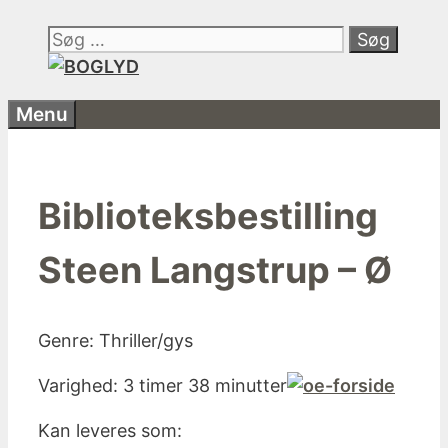
Hop
Søg
til
efter:
indhold
Menu
Biblioteksbestilling
Steen Langstrup – Ø
Genre: Thriller/gys
Varighed: 3 timer 38 minutter
Kan leveres som: